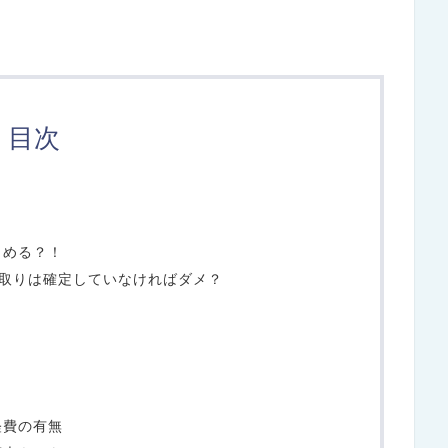
目次
らめる？！
間取りは確定していなければダメ？
経費の有無