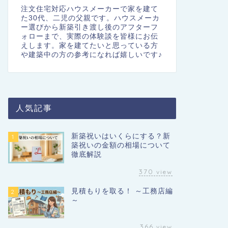
注文住宅対応ハウスメーカーで家を建て
た30代、二児の父親です。ハウスメーカ
ー選びから新築引き渡し後のアフターフ
ォローまで、実際の体験談を皆様にお伝
えします。家を建てたいと思っている方
や建築中の方の参考になれば嬉しいです♪
人気記事
新築祝いはいくらにする？新
1
築祝いの金額の相場について
徹底解説
370
view
見積もりを取る！ ～工務店編
2
～
366
view